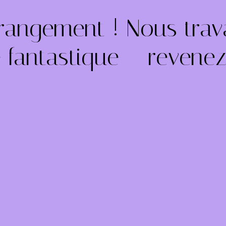
rangement ! Nous trava
 fantastique – revenez 