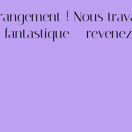
rangement ! Nous trava
 fantastique – revenez 